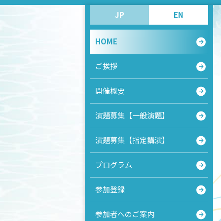
JP
EN
HOME
ご挨拶
開催概要
演題募集【一般演題】
演題募集【指定講演】
プログラム
参加登録
参加者へのご案内