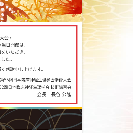
会 /
の当日開催は、
加をいただき、
ました。
深く感謝申し上げます。
第55回日本臨床神経生理学会学術大会
62回日本臨床神経生理学会 技術講習会
会長 長谷 公隆