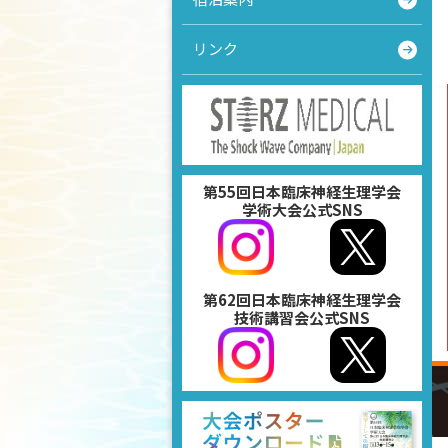
リンク
第55回⽇本臨床神経⽣理学会
学術⼤会公式SNS
第62回⽇本臨床神経⽣理学会
技術講習会公式SNS