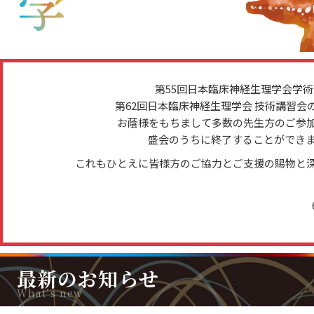
第55回日本臨床神経生理学会学術大
第62回日本臨床神経生理学会 技術講習会
お蔭様をもちまして多数の先生方のご参
盛会のうちに終了することができ
これもひとえに皆様方のご協力とご支援の賜物と
最新のお知らせ
What’s new