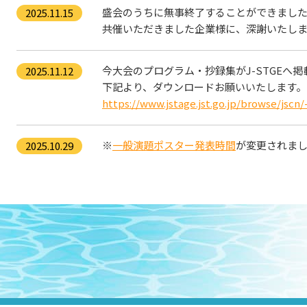
2025.11.15
盛会のうちに無事終了することができまし
共催いただきました企業様に、深謝いたし
2025.11.12
今大会のプログラム・抄録集がJ-STGEへ
下記より、ダウンロードお願いいたします。
https://www.jstage.jst.go.jp/browse/jscn/-
2025.10.29
※
一般演題ポスター発表時間
が変更されま
2025.10.28
プログラム（暫定版）
を公開いたしました
2025.10.22
参加者へのご案内
を更新いたしました。
座長・発表者へのご案内
、
託児所のご案内
2025.10.17
プログラム（暫定版）は修正中です。