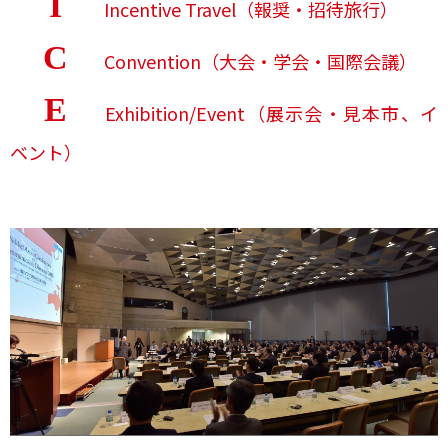
I
Incentive Travel（報奨・招待旅行）
C
Convention（大会・学会・国際会議）
E
Exhibition/Event（展示会・見本市、イ
ベント）